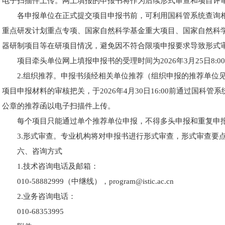
电子扫描件上传。网上填报的申报书将作为后续形式审查和项目评
各申报单位在正式提交项目申报书前，可利用国科管系统查询
重点研发计划重点专项、国家自然科学基金重大项目、国家自然科
器研制项目等在研项目情况，避免因不符合限项申报要求导致形式
项目牵头单位网上填报申报书的受理时间为2026年3月25日8:00至
2.组织推荐。
申报书须经相关单位推荐（组织申报的推荐单位见
项目申报材料的审核把关，于2026年4月30日16:00前通过国科
公章的推荐函以电子扫描件上传。
每个项目只能通过单个推荐单位申报，不得多头申报和重复申
3.形式审查。
专业机构将对申报书进行形式审查，形式审查要
六、咨询方式
1.技术咨询电话及邮箱：
010-58882999（中继线），program@istic.ac.cn
2.业务咨询电话：
010-68353995